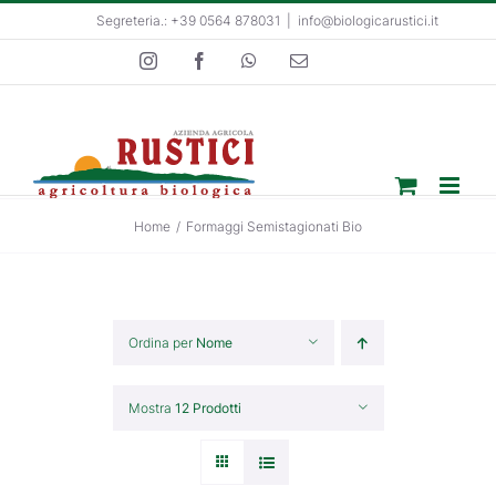
Salta
Segreteria.: +39 0564 878031
|
info@biologicarustici.it
al
Instagram
Facebook
WhatsApp
Email
contenuto
Home
/
Formaggi Semistagionati Bio
Ordina per
Nome
Mostra
12 Prodotti