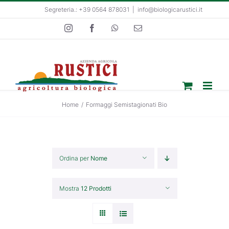
Salta
Segreteria.: +39 0564 878031
|
info@biologicarustici.it
al
Instagram
Facebook
WhatsApp
Email
contenuto
Home
/
Formaggi Semistagionati Bio
Ordina per
Nome
Mostra
12 Prodotti