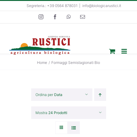
Salta
Segreteria.: +39 0564 878031
|
info@biologicarustici.it
al
Instagram
Facebook
WhatsApp
Email
contenuto
Home
/
Formaggi Semistagionati Bio
Ordina per
Data
Mostra
24 Prodotti