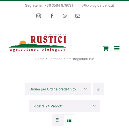
Salta
Segreteria.: +39 0564 878031
|
info@biologicarustici.it
al
Instagram
Facebook
WhatsApp
Email
contenuto
Home
/
Formaggi Semistagionati Bio
Ordina per
Ordine predefinito
Mostra
24 Prodotti