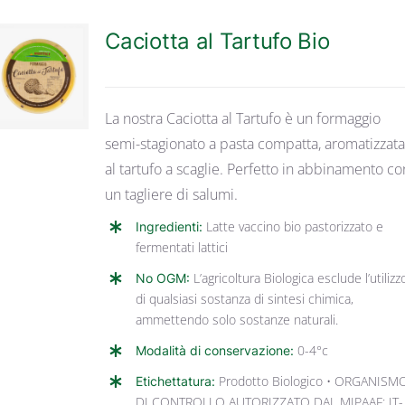
Caciotta al Tartufo Bio
DETTAGLI
La nostra Caciotta al Tartufo è un formaggio
semi-stagionato a pasta compatta, aromatizzat
al tartufo a scaglie. Perfetto in abbinamento co
un tagliere di salumi.
Ingredienti:
Latte vaccino bio pastorizzato e
fermentati lattici
No OGM:
L’agricoltura Biologica esclude l’utilizz
di qualsiasi sostanza di sintesi chimica,
ammettendo solo sostanze naturali.
Modalità di conservazione:
0-4°c
Etichettatura:
Prodotto Biologico • ORGANISM
DI CONTROLLO AUTORIZZATO DAL MIPAAF: IT-