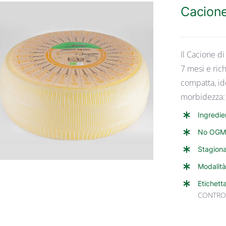
Cacion
Il Cacione d
7 mesi e rich
compatta, id
ANTEPRIMA RAPIDA
morbidezza: 
Ingredie
No OGM
Stagiona
Modalità
Etichett
CONTRO