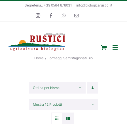
Salta
Segreteria.: +39 0564 878031
|
info@biologicarustici.it
al
Instagram
Facebook
WhatsApp
Email
contenuto
Home
/
Formaggi Semistagionati Bio
Ordina per
Nome
Mostra
12 Prodotti