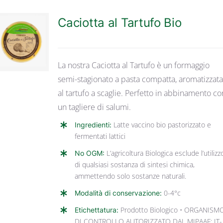
Caciotta al Tartufo Bio
DETTAGLI
La nostra Caciotta al Tartufo è un formaggio
semi-stagionato a pasta compatta, aromatizzat
al tartufo a scaglie. Perfetto in abbinamento co
un tagliere di salumi.
Ingredienti:
Latte vaccino bio pastorizzato e
fermentati lattici
No OGM:
L’agricoltura Biologica esclude l’utilizz
di qualsiasi sostanza di sintesi chimica,
ammettendo solo sostanze naturali.
Modalità di conservazione:
0-4°c
Etichettatura:
Prodotto Biologico • ORGANISM
DI CONTROLLO AUTORIZZATO DAL MIPAAF: IT-