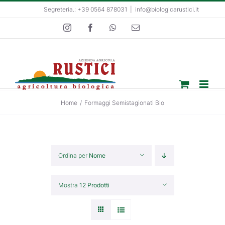
Salta
Segreteria.: +39 0564 878031
|
info@biologicarustici.it
al
Instagram
Facebook
WhatsApp
Email
contenuto
Home
/
Formaggi Semistagionati Bio
Ordina per
Nome
Mostra
12 Prodotti