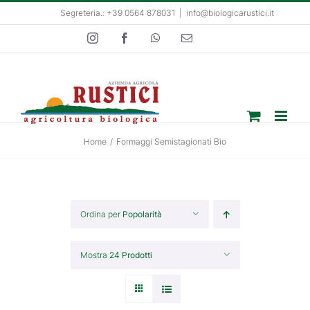
Salta
Segreteria.: +39 0564 878031
|
info@biologicarustici.it
al
Instagram
Facebook
WhatsApp
Email
contenuto
Home
/
Formaggi Semistagionati Bio
Ordina per
Popolarità
Mostra
24 Prodotti