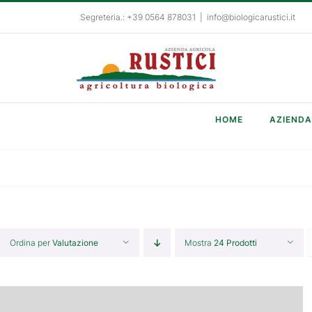
Salta
Segreteria.: +39 0564 878031
|
info@biologicarustici.it
al
contenuto
HOME
AZIENDA
Ordina per
Valutazione
Mostra
24 Prodotti