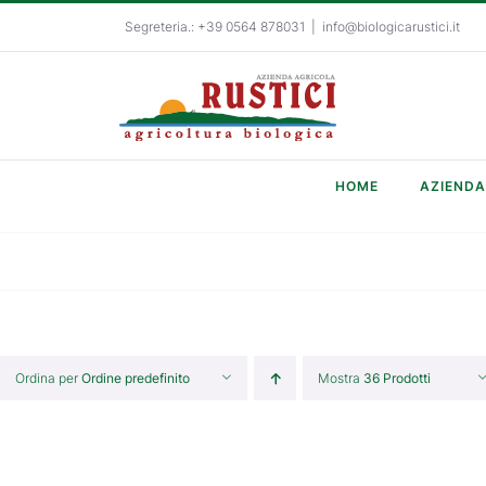
Salta
Segreteria.: +39 0564 878031
|
info@biologicarustici.it
al
contenuto
HOME
AZIENDA
Ordina per
Ordine predefinito
Mostra
36 Prodotti