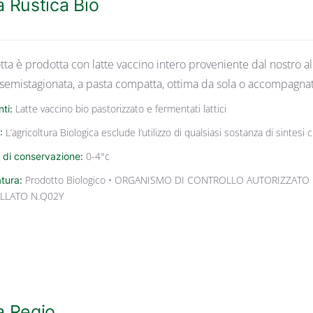
a Rustica Bio
tta è prodotta con latte vaccino intero proveniente dal nostro al
 semistagionata, a pasta compatta, ottima da sola o accompagnat
nti:
Latte vaccino bio pastorizzato e fermentati lattici
:
L’agricoltura Biologica esclude l’utilizzo di qualsiasi sostanza di sintes
 di conservazione:
0-4°c
atura:
Prodotto Biologico • ORGANISMO DI CONTROLLO AUTORIZZATO 
LLATO N.Q02Y
a Regio