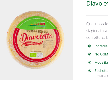
Diavole
Questa cacio
stagionatura
confetture. 
ANTEPRIMA RAPIDA
Ingredie
No OGM
Modalità
Etichett
CONTRO