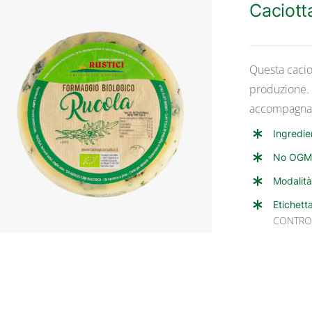
Caciott
Questa cacio
produzione. 
accompagnata
ANTEPRIMA RAPIDA
Ingredie
No OGM
Modalità
Etichett
CONTRO