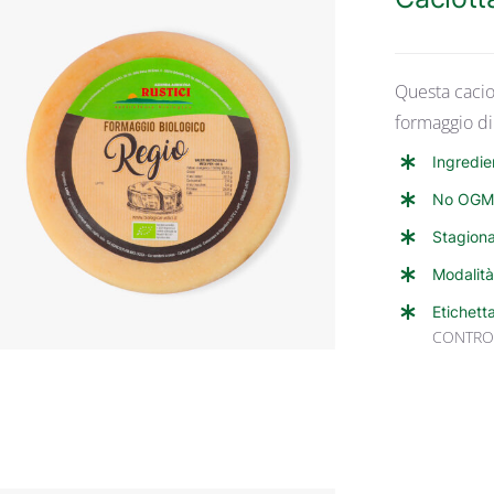
Questa caciot
formaggio di
Ingredie
ANTEPRIMA RAPIDA
No OGM
Stagiona
Modalità
Etichett
CONTRO