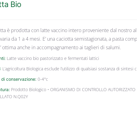
tta Bio
tta è prodotta con latte vaccino intero proveniente dal nostro 
 varia da 1 a 4 mesi. E’ una caciotta semistagionata, a pasta co
E’ ottima anche in accompagnamento ai taglieri di salumi.
nti:
Latte vaccino bio pastorizzato e fermentati lattici
:
L’agricoltura Biologica esclude l’utilizzo di qualsiasi sostanza di sintes
 di conservazione:
0-4°c
atura:
Prodotto Biologico • ORGANISMO DI CONTROLLO AUTORIZZATO 
LLATO N.Q02Y