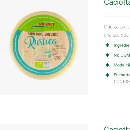
Caciott
Questa cacio
una caciotta
Ingredie
ANTEPRIMA RAPIDA
No OGM
Modalità
Etichett
CONTRO
Caciott