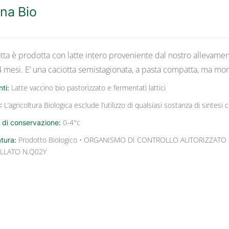
na Bio
tta è prodotta con latte intero proveniente dal nostro allevament
 4 mesi. E’ una caciotta semistagionata, a pasta compatta, ma mo
nti:
Latte vaccino bio pastorizzato e fermentati lattici
:
L’agricoltura Biologica esclude l’utilizzo di qualsiasi sostanza di sintes
 di conservazione:
0-4°c
atura:
Prodotto Biologico • ORGANISMO DI CONTROLLO AUTORIZZATO 
LLATO N.Q02Y