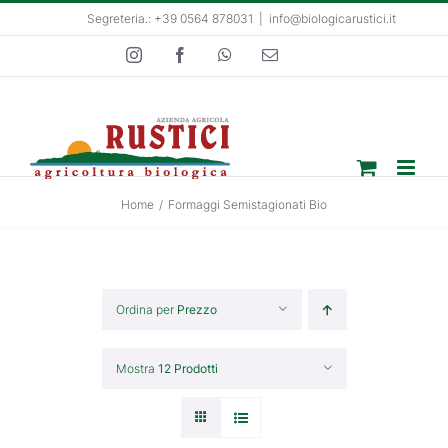
Salta
Segreteria.: +39 0564 878031
|
info@biologicarustici.it
al
Instagram
Facebook
WhatsApp
Email
contenuto
Home
/
Formaggi Semistagionati Bio
Ordina per
Prezzo
Mostra
12 Prodotti