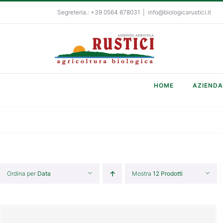
Salta
Segreteria.: +39 0564 878031
|
info@biologicarustici.it
al
contenuto
HOME
AZIENDA
Ordina per
Data
Mostra
12 Prodotti