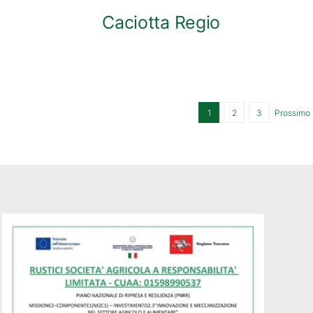
Caciotta Regio
1
2
3
Prossimo