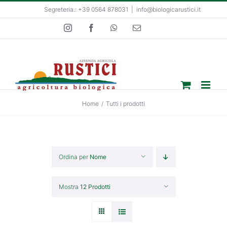
Salta
Segreteria.: +39 0564 878031
|
info@biologicarustici.it
al
Instagram
Facebook
WhatsApp
Email
contenuto
Home
/
Tutti i prodotti
Ordina per
Nome
Mostra
12 Prodotti