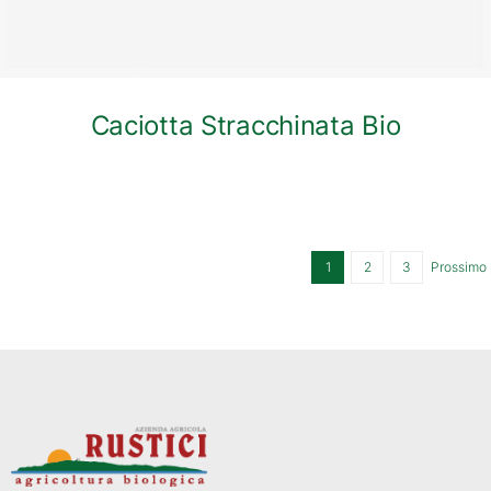
Caciotta Stracchinata Bio
1
2
3
Prossimo