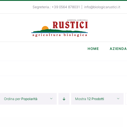
Salta
Segreteria.: +39 0564 878031
|
info@biologicarustici.it
al
contenuto
HOME
AZIENDA
Ordina per
Popolarità
Mostra
12 Prodotti