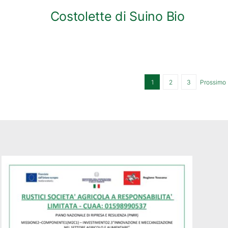
Costolette di Suino Bio
1
2
3
Prossimo