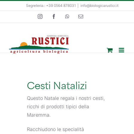
Salta
Segreteria.: +39 0564 878031
|
info@biologicarustici.it
al
Instagram
Facebook
WhatsApp
Email
contenuto
Cesti Natalizi
Questo Natale regala i nostri cesti,
ricchi di prodotti tipici della
Maremma.
Racchiudono le specialità