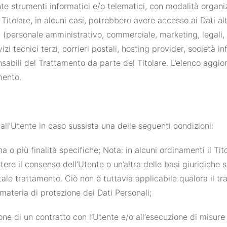
nte strumenti informatici e/o telematici, con modalità organ
al Titolare, in alcuni casi, potrebbero avere accesso ai Dati alt
b (personale amministrativo, commerciale, marketing, legali,
vizi tecnici terzi, corrieri postali, hosting provider, società
sabili del Trattamento da parte del Titolare. L’elenco aggi
mento.
vi all’Utente in caso sussista una delle seguenti condizioni:
a o più finalità specifiche; Nota: in alcuni ordinamenti il Ti
ere il consenso dell’Utente o un’altra delle basi giuridiche 
ale trattamento. Ciò non è tuttavia applicabile qualora il tr
 materia di protezione dei Dati Personali;
one di un contratto con l’Utente e/o all’esecuzione di misure