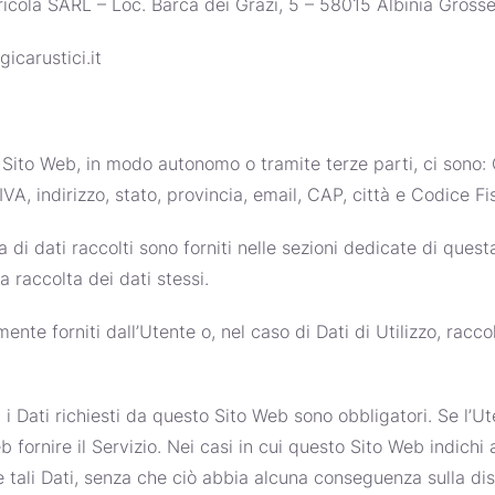
ricola SARL – Loc. Barca dei Grazi, 5 – 58015 Albinia Gross
gicarustici.it
o Sito Web, in modo autonomo o tramite terze parti, ci sono: C
A, indirizzo, stato, provincia, email, CAP, città e Codice Fi
 di dati raccolti sono forniti nelle sezioni dedicate di ques
la raccolta dei dati stessi.
ente forniti dall’Utente o, nel caso di Dati di Utilizzo, racc
 i Dati richiesti da questo Sito Web sono obbligatori. Se l’Ut
fornire il Servizio. Nei casi in cui questo Sito Web indichi a
e tali Dati, senza che ciò abbia alcuna conseguenza sulla disp