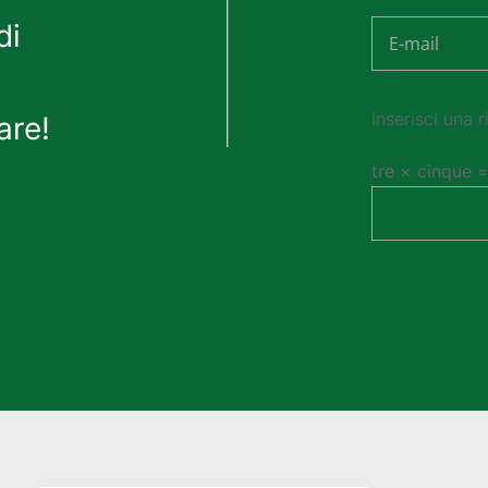
di
are!
Inserisci una r
tre × cinque 