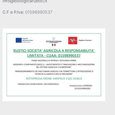
info@biologicarustici.it
C.F e P.Iva:
01598990537