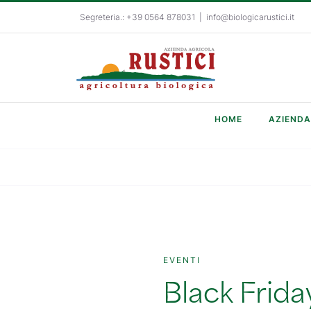
Salta
Segreteria.: +39 0564 878031
|
info@biologicarustici.it
al
contenuto
HOME
AZIENDA
EVENTI
Black Frida