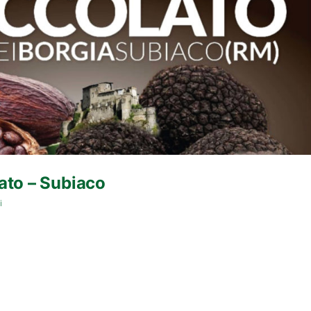
ato – Subiaco
i