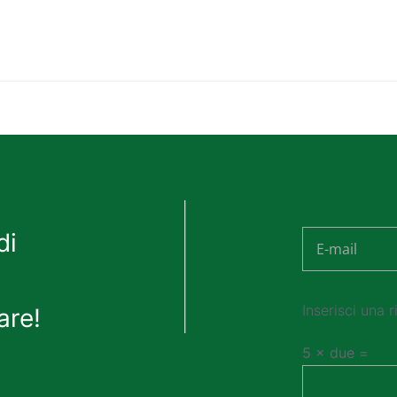
di
are!
Inserisci una r
5 × due =