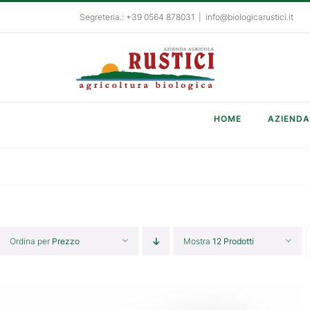
Salta
Segreteria.: +39 0564 878031
|
info@biologicarustici.it
al
contenuto
HOME
AZIENDA
Ordina per
Prezzo
Mostra
12 Prodotti