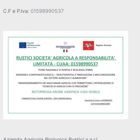
C.F e P.Iva:
01598990537
Azienda Agricola Biologica Rustici s.a.r.l.