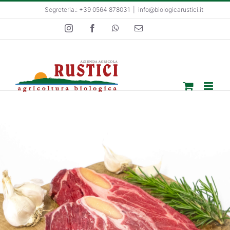
Salta
Segreteria.: +39 0564 878031
|
info@biologicarustici.it
al
Instagram
Facebook
WhatsApp
Email
contenuto