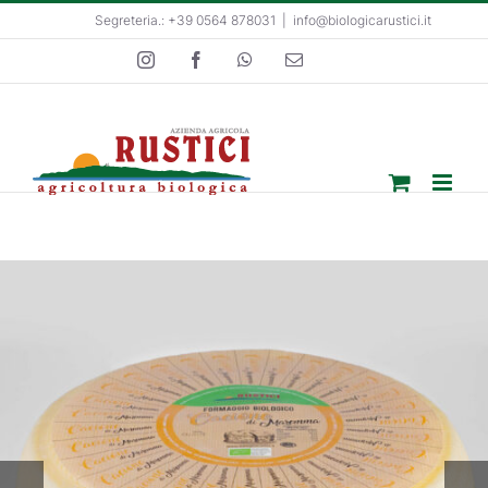
Salta
Segreteria.: +39 0564 878031
|
info@biologicarustici.it
al
Instagram
Facebook
WhatsApp
Email
contenuto