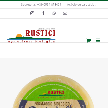
Salta
Segreteria.: +39 0564 878031
|
info@biologicarustici.it
al
Instagram
Facebook
WhatsApp
Email
contenuto