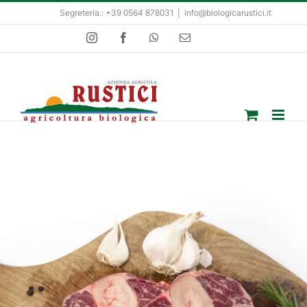
Salta
Segreteria.: +39 0564 878031
|
info@biologicarustici.it
al
Instagram
Facebook
WhatsApp
Email
contenuto