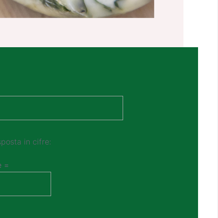
sposta in cifre:
e =