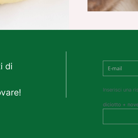
i di
ovare!
Inserisci una ri
diciotto + nov