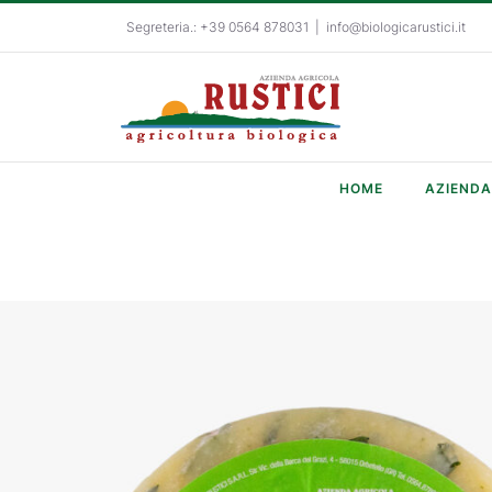
Salta
Segreteria.: +39 0564 878031
|
info@biologicarustici.it
al
contenuto
HOME
AZIENDA