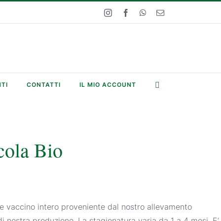
Instagram
Facebook
WhatsApp
Email
TI
CONTATTI
IL MIO ACCOUNT
cola Bio
te vaccino intero proveniente dal nostro allevamento
di nostra produzione. La stagionatura varia da 1 a 4 mesi. E’