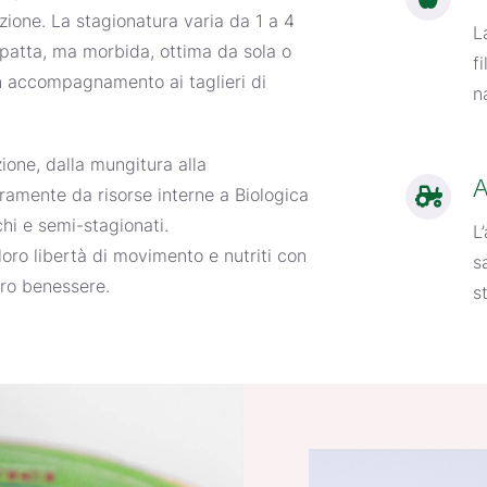
zione. La stagionatura varia da 1 a 4
L
patta, ma morbida, ottima da sola o
f
n accompagnamento ai taglieri di
n
one, dalla mungitura alla
A
eramente da risorse interne a
Biologica
hi e semi-stagionati.
L
 loro libertà di movimento e nutriti con
s
loro benessere.
s