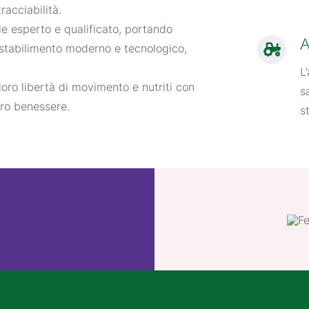
racciabilità.
le esperto e qualificato, portando
A
 stabilimento moderno e tecnologico,
L
 loro libertà di movimento e nutriti con
s
loro benessere.
s