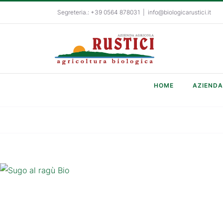
Salta
Segreteria.: +39 0564 878031
|
info@biologicarustici.it
al
contenuto
HOME
AZIENDA