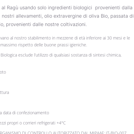
al Ragù usando solo ingredienti biologici provenienti dalla
nostri allevamenti, olio extravergine di oliva Bio, passata di
, provenienti dalle nostre coltivazioni.
rivano al nostro stabilimento in mezzene di età inferiore ai 30 mesi e le
 massimo rispetto delle buone prassi igieniche.
 Biologica esclude l’utilizzo di qualsiasi sostanza di sintesi chimica,
oto
ttura
la data di confezionamento
zi propri o corrieri refrigerati +4°C
• ORGANISMO DI CONTROLLO AUTORIZZATO DAL MIPAAF: IT-BIO-007