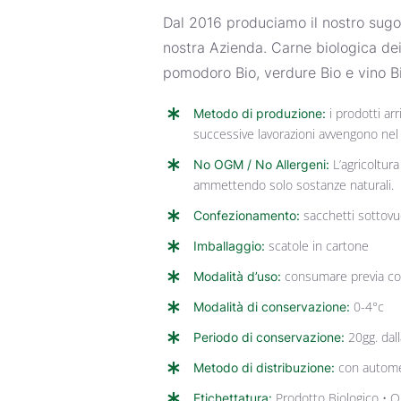
Dal 2016 produciamo il nostro sugo 
nostra Azienda. Carne biologica dei 
pomodoro Bio, verdure Bio e vino Bio
Metodo di produzione:
i prodotti ar
successive lavorazioni avvengono nel
No OGM / No Allergeni:
L’agricoltura
ammettendo solo sostanze naturali.
Confezionamento:
sacchetti sottovu
Imballaggio:
scatole in cartone
Modalità d’uso:
consumare previa co
Modalità di conservazione:
0-4°c
Periodo di conservazione:
20gg. dal
Metodo di distribuzione:
con automez
Etichettatura:
Prodotto Biologico 