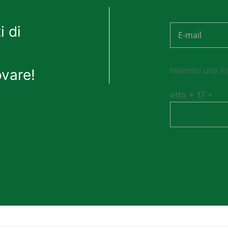
i di
ovare!
Inserisci una ri
otto + 17 =