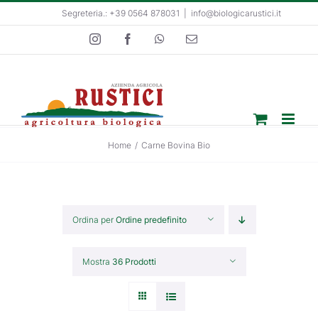
Salta
Segreteria.: +39 0564 878031
|
info@biologicarustici.it
al
Instagram
Facebook
WhatsApp
Email
contenuto
Home
/
Carne Bovina Bio
Ordina per
Ordine predefinito
Mostra
36 Prodotti