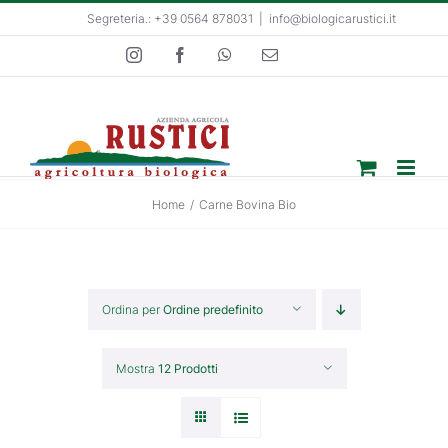
Salta
Segreteria.: +39 0564 878031
|
info@biologicarustici.it
al
Instagram
Facebook
WhatsApp
Email
contenuto
Home
/
Carne Bovina Bio
Ordina per
Ordine predefinito
Mostra
12 Prodotti