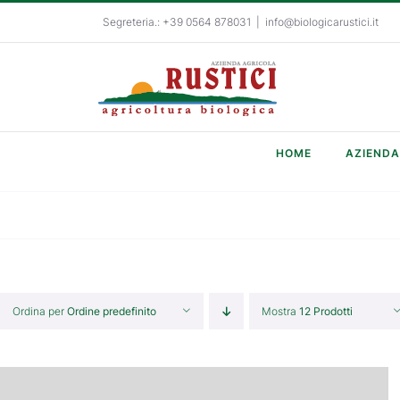
Salta
Segreteria.: +39 0564 878031
|
info@biologicarustici.it
al
contenuto
HOME
AZIENDA
Ordina per
Ordine predefinito
Mostra
12 Prodotti