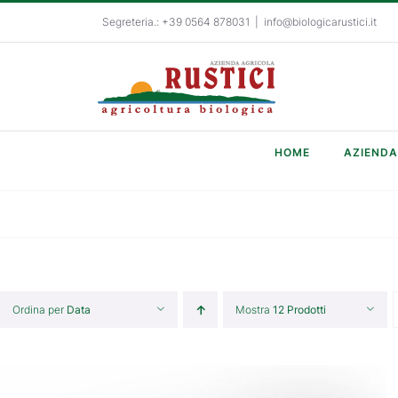
Salta
Segreteria.: +39 0564 878031
|
info@biologicarustici.it
al
contenuto
HOME
AZIENDA
Ordina per
Data
Mostra
12 Prodotti