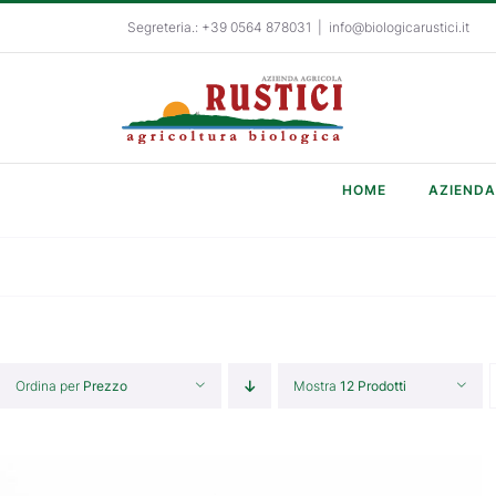
Salta
Segreteria.: +39 0564 878031
|
info@biologicarustici.it
al
contenuto
HOME
AZIENDA
Ordina per
Prezzo
Mostra
12 Prodotti