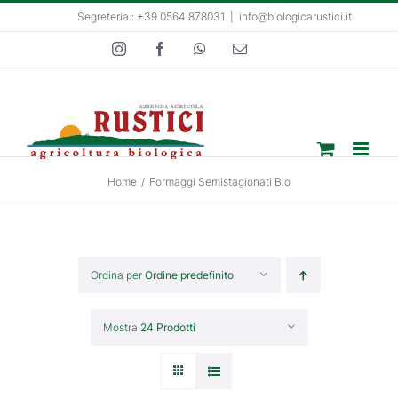
Salta
Segreteria.: +39 0564 878031
|
info@biologicarustici.it
al
Instagram
Facebook
WhatsApp
Email
contenuto
Home
/
Formaggi Semistagionati Bio
Ordina per
Ordine predefinito
Mostra
24 Prodotti