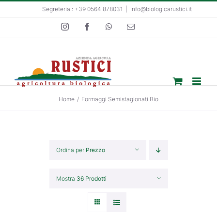
Salta
Segreteria.: +39 0564 878031
|
info@biologicarustici.it
al
Instagram
Facebook
WhatsApp
Email
contenuto
Home
/
Formaggi Semistagionati Bio
Ordina per
Prezzo
Mostra
36 Prodotti