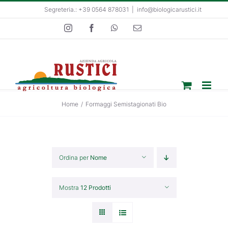
Salta
Segreteria.: +39 0564 878031
|
info@biologicarustici.it
al
Instagram
Facebook
WhatsApp
Email
contenuto
Home
/
Formaggi Semistagionati Bio
Ordina per
Nome
Mostra
12 Prodotti