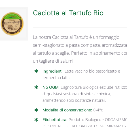
Caciotta al Tartufo Bio
DETTAGLI
La nostra Caciotta al Tartufo è un formaggio
semi-stagionato a pasta compatta, aromatizzat
al tartufo a scaglie. Perfetto in abbinamento co
un tagliere di salumi.
Ingredienti:
Latte vaccino bio pastorizzato e
fermentati lattici
No OGM:
L’agricoltura Biologica esclude l’utilizz
di qualsiasi sostanza di sintesi chimica,
ammettendo solo sostanze naturali.
Modalità di conservazione:
0-4°c
Etichettatura:
Prodotto Biologico • ORGANISM
DI CONTROLLO AUTORIZZATO DAL MIPAAF: IT-