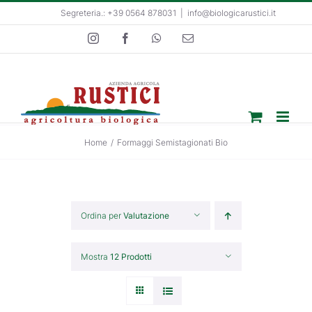
Salta
Segreteria.: +39 0564 878031
|
info@biologicarustici.it
al
Instagram
Facebook
WhatsApp
Email
contenuto
Home
/
Formaggi Semistagionati Bio
Ordina per
Valutazione
Mostra
12 Prodotti