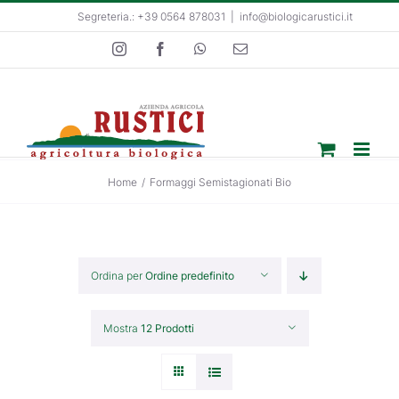
Salta
Segreteria.: +39 0564 878031
|
info@biologicarustici.it
al
Instagram
Facebook
WhatsApp
Email
contenuto
Home
/
Formaggi Semistagionati Bio
Ordina per
Ordine predefinito
Mostra
12 Prodotti