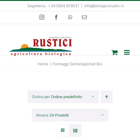
Salta
Segreteria.: +39 0564 878031
|
info@biologicarustici.it
al
Instagram
Facebook
WhatsApp
Email
contenuto
Home
/
Formaggi Semistagionati Bio
Ordina per
Ordine predefinito
Mostra
24 Prodotti