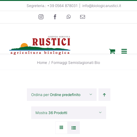
Salta
Segreteria.: +39 0564 878031
|
info@biologicarustici.it
al
Instagram
Facebook
WhatsApp
Email
contenuto
Home
/
Formaggi Semistagionati Bio
Ordina per
Ordine predefinito
Mostra
36 Prodotti