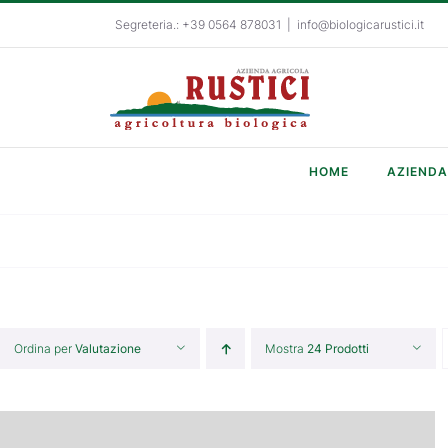
Salta
Segreteria.: +39 0564 878031
|
info@biologicarustici.it
al
contenuto
HOME
AZIENDA
Ordina per
Valutazione
Mostra
24 Prodotti