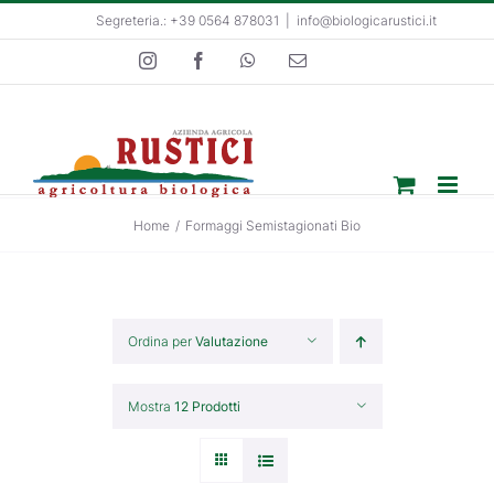
Salta
Segreteria.: +39 0564 878031
|
info@biologicarustici.it
al
Instagram
Facebook
WhatsApp
Email
contenuto
Home
/
Formaggi Semistagionati Bio
Ordina per
Valutazione
Mostra
12 Prodotti