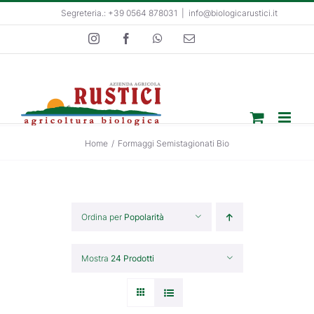
Salta
Segreteria.: +39 0564 878031
|
info@biologicarustici.it
al
Instagram
Facebook
WhatsApp
Email
contenuto
Home
/
Formaggi Semistagionati Bio
Ordina per
Popolarità
Mostra
24 Prodotti