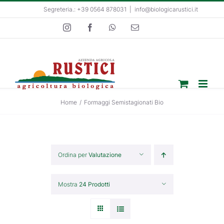
Salta
Segreteria.: +39 0564 878031
|
info@biologicarustici.it
al
Instagram
Facebook
WhatsApp
Email
contenuto
Home
/
Formaggi Semistagionati Bio
Ordina per
Valutazione
Mostra
24 Prodotti