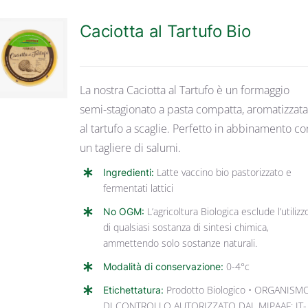
Caciotta al Tartufo Bio
DETTAGLI
La nostra Caciotta al Tartufo è un formaggio
semi-stagionato a pasta compatta, aromatizzat
al tartufo a scaglie. Perfetto in abbinamento co
un tagliere di salumi.
Ingredienti:
Latte vaccino bio pastorizzato e
fermentati lattici
No OGM:
L’agricoltura Biologica esclude l’utilizz
di qualsiasi sostanza di sintesi chimica,
ammettendo solo sostanze naturali.
Modalità di conservazione:
0-4°c
Etichettatura:
Prodotto Biologico • ORGANISM
DI CONTROLLO AUTORIZZATO DAL MIPAAF: IT-