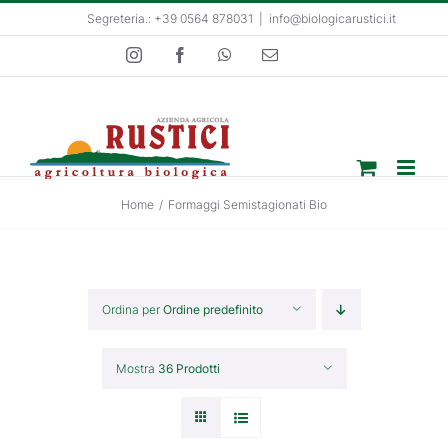
Salta
Segreteria.: +39 0564 878031
|
info@biologicarustici.it
al
Instagram
Facebook
WhatsApp
Email
contenuto
Home
/
Formaggi Semistagionati Bio
Ordina per
Ordine predefinito
Mostra
36 Prodotti