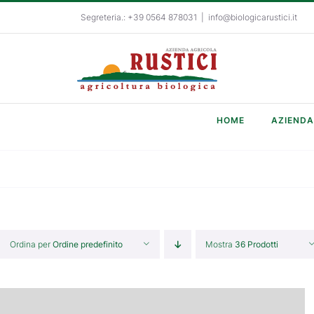
Salta
Segreteria.: +39 0564 878031
|
info@biologicarustici.it
al
contenuto
HOME
AZIENDA
Ordina per
Ordine predefinito
Mostra
36 Prodotti