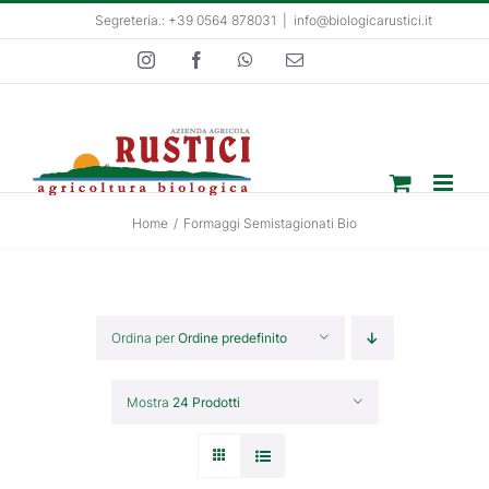
Salta
Segreteria.: +39 0564 878031
|
info@biologicarustici.it
al
Instagram
Facebook
WhatsApp
Email
contenuto
Home
/
Formaggi Semistagionati Bio
Ordina per
Ordine predefinito
Mostra
24 Prodotti