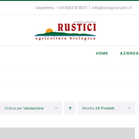
Salta
Segreteria.: +39 0564 878031
|
info@biologicarustici.it
al
contenuto
HOME
AZIENDA
Ordina per
Valutazione
Mostra
24 Prodotti