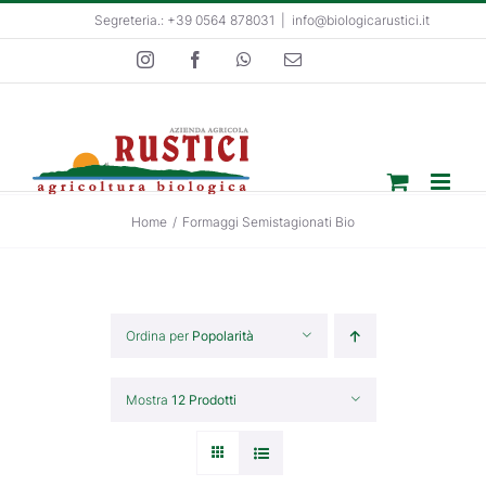
Salta
Segreteria.: +39 0564 878031
|
info@biologicarustici.it
al
Instagram
Facebook
WhatsApp
Email
contenuto
Home
/
Formaggi Semistagionati Bio
Ordina per
Popolarità
Mostra
12 Prodotti