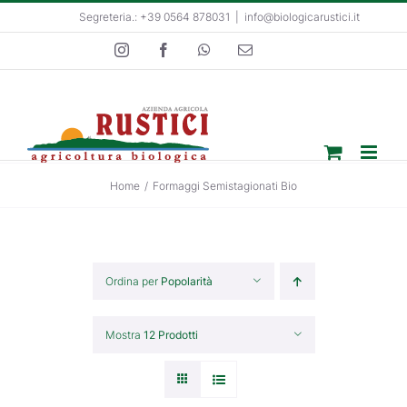
Salta
Segreteria.: +39 0564 878031
|
info@biologicarustici.it
al
Instagram
Facebook
WhatsApp
Email
contenuto
Home
/
Formaggi Semistagionati Bio
Ordina per
Popolarità
Mostra
12 Prodotti