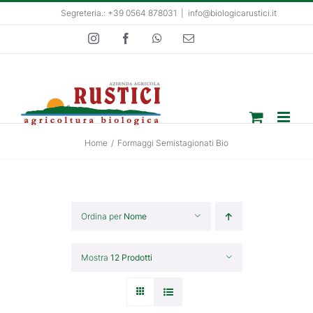
Salta
Segreteria.: +39 0564 878031
|
info@biologicarustici.it
al
Instagram
Facebook
WhatsApp
Email
contenuto
Home
/
Formaggi Semistagionati Bio
Ordina per
Nome
Mostra
12 Prodotti