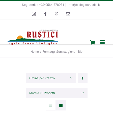
Salta
Segreteria.: +39 0564 878031
|
info@biologicarustici.it
al
Instagram
Facebook
WhatsApp
Email
contenuto
Home
/
Formaggi Semistagionati Bio
Ordina per
Prezzo
Mostra
12 Prodotti